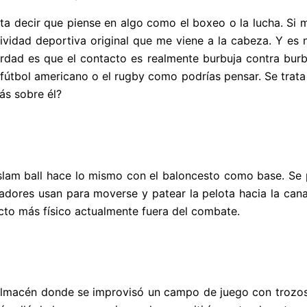
a decir que piense en algo como el boxeo o la lucha. Si
tividad deportiva original que me viene a la cabeza. Y e
rdad es que el contacto es realmente burbuja contra burb
el fútbol americano o el rugby como podrías pensar. Se trat
ás sobre él?
l
, el slam ball hace lo mismo con el baloncesto como base. S
adores usan para moverse y patear la pelota hacia la canas
cto más físico actualmente fuera del combate.
lmacén donde se improvisó un campo de juego con trozos d